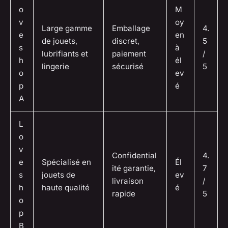
o
M
v
oy
Large gamme
Emballage
4.
e
en
de jouets,
discret,
5
s
à
lubrifiants et
paiement
/
h
él
lingerie
sécurisé
5
o
ev
p
é
A
L
o
v
Confidential
4.
e
Spécialisé en
Él
ité garantie,
7
s
jouets de
ev
livraison
/
h
haute qualité
é
rapide
5
o
p
B