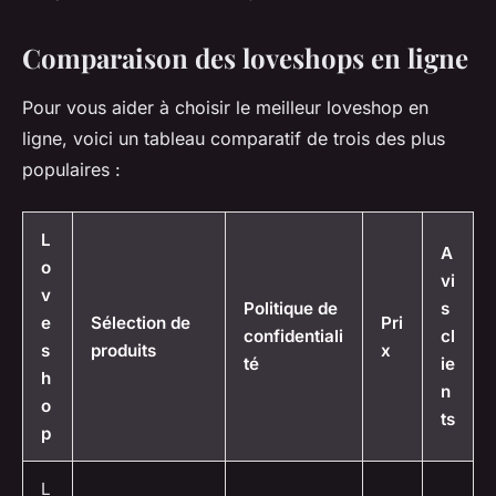
Comparaison des loveshops en ligne
Pour vous aider à choisir le meilleur loveshop en
ligne, voici un tableau comparatif de trois des plus
populaires :
L
A
o
vi
v
Politique de
s
e
Sélection de
Pri
confidentiali
cl
s
produits
x
té
ie
h
n
o
ts
p
L