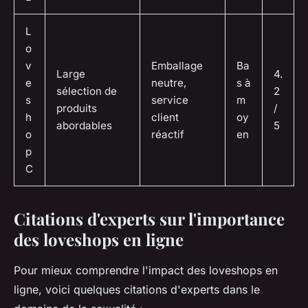
L
o
v
Emballage
Ba
Large
4.
e
neutre,
s à
sélection de
2
s
service
m
produits
/
h
client
oy
abordables
5
o
réactif
en
p
C
Citations d'experts sur l'importance
des loveshops en ligne
Pour mieux comprendre l'impact des loveshops en
ligne, voici quelques citations d'experts dans le