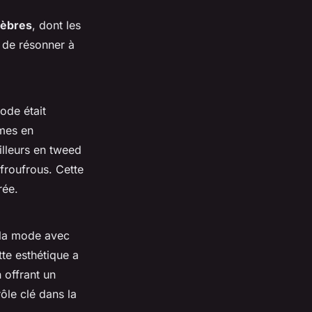
lèbres
, dont les
 de résonner à
ode était
mes en
illeurs en tweed
 froufrous. Cette
rée.
 la mode avec
tte esthétique a
n offrant un
ôle clé dans la