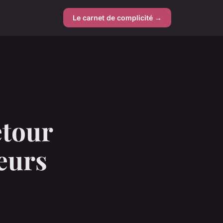
Le carnet de complicité →
etour
teurs