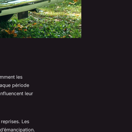
omment les
haque période
influencent leur
 reprises. Les
 d’émancipation.