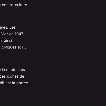
 contre-culture
ques. Les
Dior en 1947,
nt ainsi
s civiques et du
de la mode. Les
 des icônes de
ifient la portée