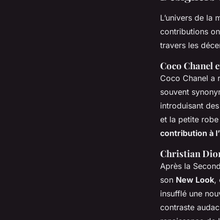
L’univers de la
contributions on
travers les déce
Coco Chanel et
Coco Chanel a re
souvent synonym
introduisant des
et la petite rob
contribution à l
Christian Dio
Après la Second
son
New Look
,
insufflé une nouv
contraste audaci