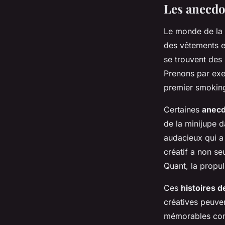
Les anecdo
Le monde de la 
des vêtements e
se trouvent des
Prenons par exe
premier smokin
Certaines
anecd
de la minijupe 
audacieux qui a 
créatif a non s
Quant, la propul
Ces
histoires d
créatives peuve
mémorables comm