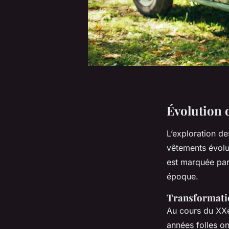
Évolution
L’exploration d
vêtements évol
est marquée par 
époque.
Transformatio
Au cours du XXe 
années folles o