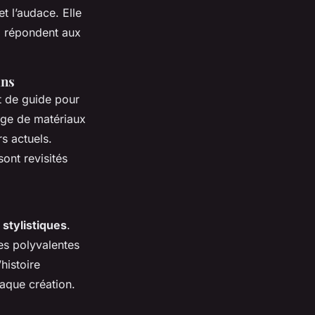
t l’audace. Elle
i répondent aux
ins
t de guide pour
age de matériaux
rs actuels.
sont revisités
 stylistiques
.
es polyvalentes
histoire
haque création.