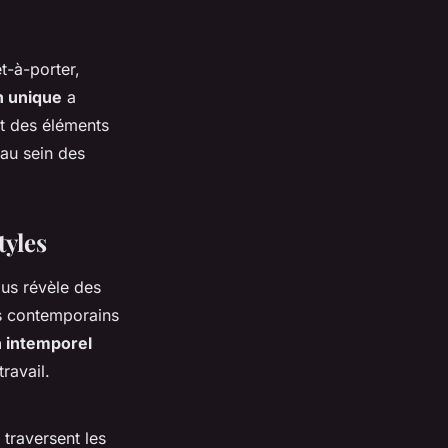
t-à-porter,
n unique
a
nt des éléments
 au sein des
tyles
ous révèle des
rs contemporains
 intemporel
ravail.
 traversent les