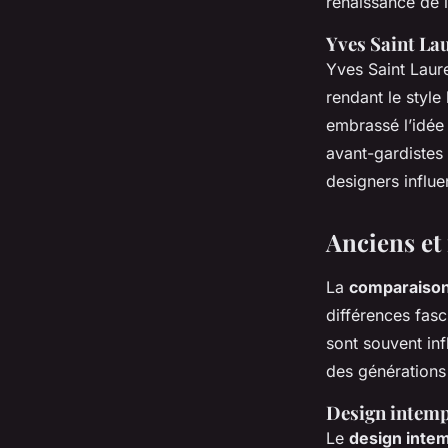
renaissance de l
Yves Saint Lau
Yves Saint Laur
rendant le styl
embrassé l’idée 
avant-gardistes 
designers influe
Anciens et
La
comparaison
différences fas
sont souvent in
des générations 
Design intemp
Le
design inte