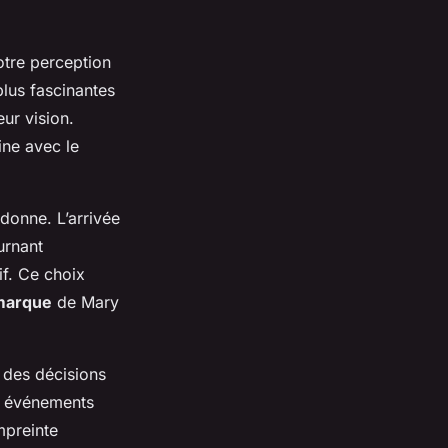
otre perception
lus fascinantes
eur vision.
ine avec le
donne. L’arrivée
urnant
if. Ce choix
 marque
de Mary
des décisions
es événements
mpreinte