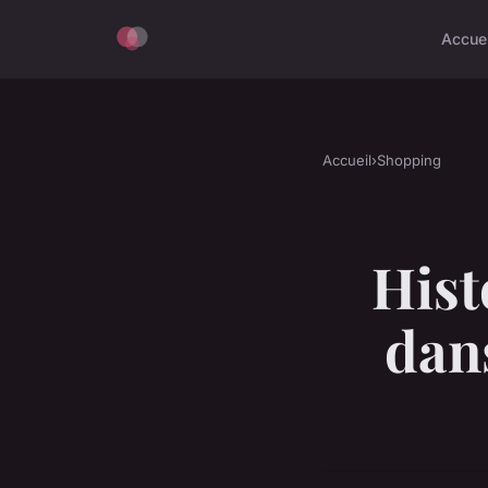
Accue
Accueil
›
Shopping
Hist
dans