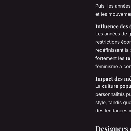
Puis, les année
et les mouvemen
Influence des
Les années de g
restrictions éc
redéfinissant la
fortement les
te
féminisme a con
Impact des méd
La
culture popu
personnalités pu
style, tandis qu
des tendances 
Designers 