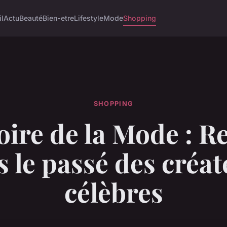
il
Actu
Beauté
Bien-etre
Lifestyle
Mode
Shopping
SHOPPING
oire de la Mode : R
 le passé des créa
célèbres