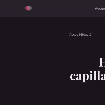
Accue
Accueil
›
Beauté
H
capill