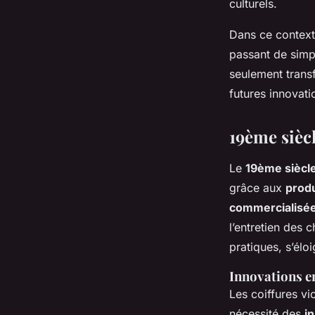
culturels.
Dans ce context
passant de simp
seulement transf
futures innovati
19ème sièc
Le
19ème siècl
grâce aux
produ
commercialisé
l’entretien des 
pratiques, s’élo
Innovations en
Les coiffures vi
nécessité des
i