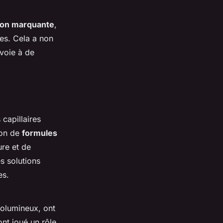
ion marquante
,
es. Cela a non
 voie à de
capillaires
ion de
formules
ure et de
s solutions
es.
volumineux, ont
nt joué un rôle