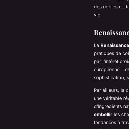
des nobles et du
vie.
Renaissan
La
Renaissanc
pratiques de coi
par l’intérêt cr
européenne. Le
sophistication, 
Par ailleurs, la
une véritable rév
d’ingrédients na
embellir
les che
tendances à trav