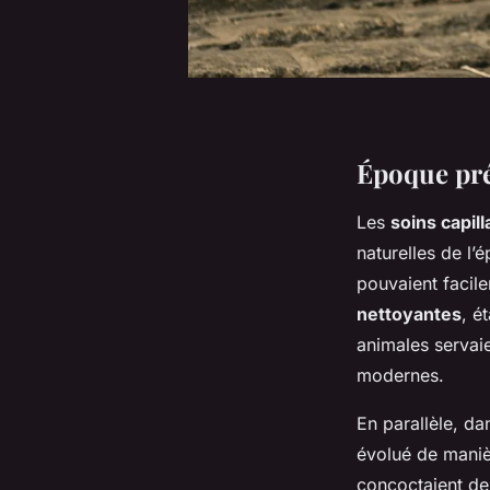
Époque pré
Les
soins capil
naturelles de l’
pouvaient facile
nettoyantes
, é
animales servaie
modernes.
En parallèle, da
évolué de manièr
concoctaient de