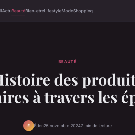
il
Actu
Beauté
Bien-etre
Lifestyle
Mode
Shopping
BEAUTÉ
istoire des produi
aires à travers les 
Éden
25 novembre 2024
7 min de lecture
É