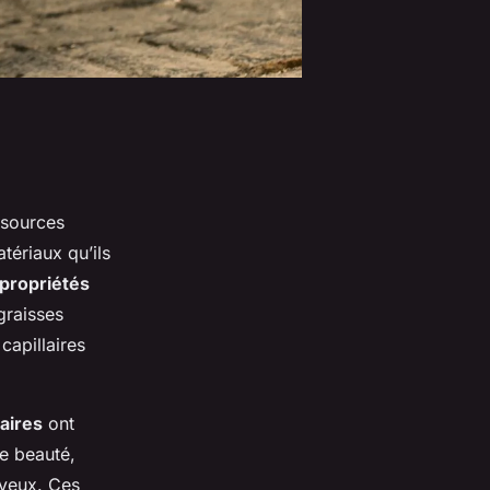
ssources
tériaux qu’ils
propriétés
graisses
capillaires
laires
ont
de beauté,
eveux. Ces