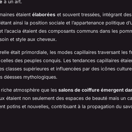
e
à un art.
omaines étaient
élaborées
et souvent tressées, intégrant des
létant ainsi la position sociale et l’appartenance politique d
n et l’acacia étaient des composants communs dans les po
 soin et style aux cheveux.
relle était primordiale, les modes capillaires traversant les f
celles des peuples conquis. Les tendances capillaires étaie
es classes supérieures et influencées par des icônes cultur
s déesses mythologiques.
e riche atmosphère que les
salons de coiffure émergent da
eux étaient non seulement des espaces de beauté mais un ca
nt potins et nouvelles, contribuant à la propagation du savo