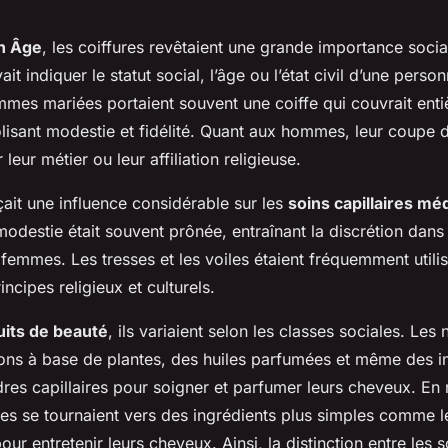
n Âge
, les coiffures revêtaient une grande importance soci
it indiquer le statut social, l’âge ou l’état civil d’une perso
mmes mariées portaient souvent une coiffe qui couvrait enti
isant modestie et fidélité. Quant aux hommes, leur coupe 
 leur métier ou leur affiliation religieuse.
çait une influence considérable sur les
soins capillaires mé
modestie était souvent prônée, entraînant la discrétion dans
 femmes. Les tresses et les voiles étaient fréquemment utili
ncipes religieux et culturels.
uits de beauté
, ils variaient selon les classes sociales. Les
ions à base de plantes, des huiles parfumées et même des i
es capillaires pour soigner et parfumer leurs cheveux. En 
es se tournaient vers des ingrédients plus simples comme le
ur entretenir leurs cheveux. Ainsi, la distinction entre les s