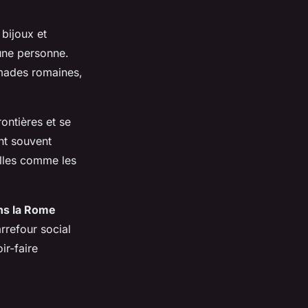
 bijoux et
’une personne.
mmades romaines,
rontières et se
nt souvent
elles comme les
ns la Rome
rrefour social
ir-faire