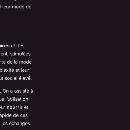
si leur mode de
aires
et des
ient, stimulées
ente de la mode
lexité et leur
t social élevé.
. On a assisté à
 l’utilisation
pour
nourrir
et
rapide de ces
t les échanges