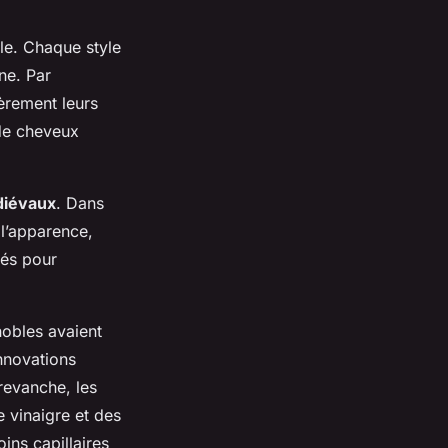
ale. Chaque style
nne. Par
èrement leurs
de cheveux
diévaux
. Dans
 l’apparence,
sés pour
 nobles avaient
nnovations
revanche, les
 vinaigre et des
oins capillaires