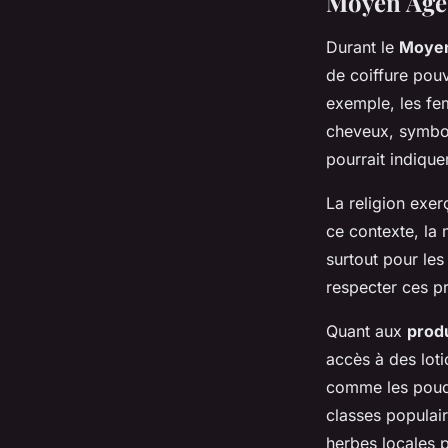
Moyen Âge
Durant le
Moye
de coiffure pouva
exemple, les fe
cheveux, symbol
pourrait indiquer
La religion exer
ce contexte, la 
surtout pour les
respecter ces pri
Quant aux
prod
accès à des lot
comme les poudr
classes populair
herbes locales po