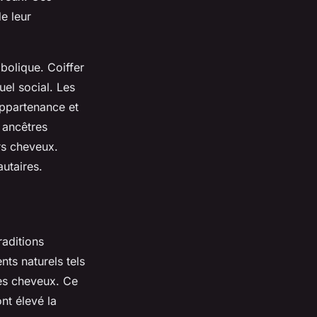
e leur
bolique. Coiffer
uel social. Les
appartenance et
s ancêtres
rs cheveux.
utaires.
raditions
nts naturels tels
les cheveux. Ce
nt élevé la