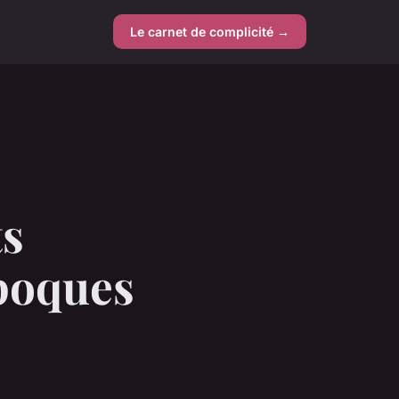
Le carnet de complicité →
ts
époques