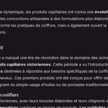
e dynamique, les produits capillaires ont connu une
évolut
les concoctions artisanales à des formulations plus élaboré
ormé les pratiques de coiffure, mais a également ouvert la
ons.
le
e
a marqué une ère de révolution dans le domaine des soins 
its capillaires victoriennes
. Cette période a vu l’introduct
es
destinées à répondre aux besoins spécifiques de la coiff
cheveux. Ces premiers produits ont été conçus pour offrir de
ignant du simple usage d’huiles ou de pomades traditionnell
 coiffure
ctoriennes, avec leurs boucles élaborées et leurs chignons 
nnovations
créatives en termes de produits.
Les publicités
o